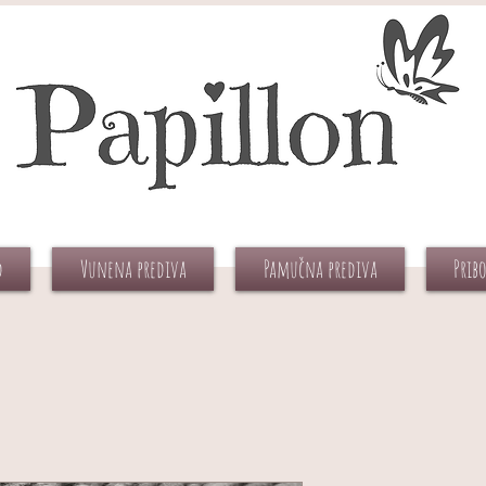
d
Vunena prediva
Pamučna prediva
Prib