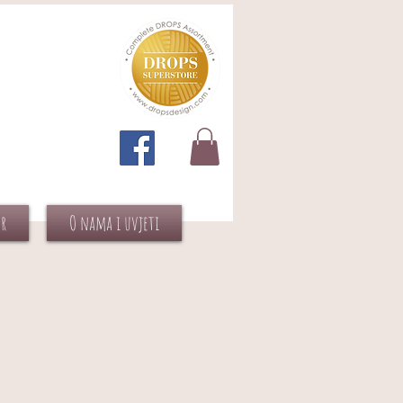
or
O nama i uvjeti