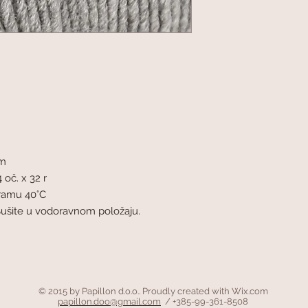
mm
 oč. x 32 r
gramu 40°C
Sušite u vodoravnom položaju.
© 2015 by Papillon d.o.o.. Proudly created with
Wix.com
papillon.doo@gmail.com
/ +385-99-361-8508