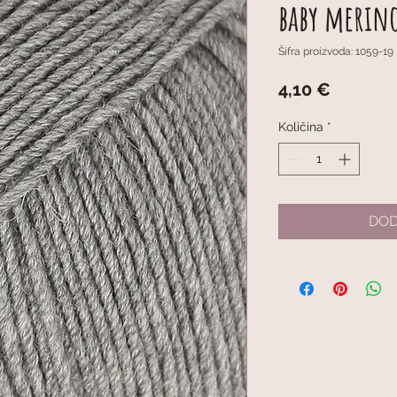
baby merino
Šifra proizvoda: 1059-19
Cijena
4,10 €
Količina
*
DOD