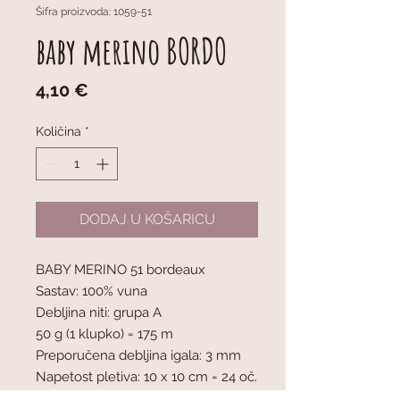
Šifra proizvoda: 1059-51
baby merino BORDO
Cijena
4,10 €
Količina
*
DODAJ U KOŠARICU
BABY MERINO 51 bordeaux
Sastav: 100% vuna
Debljina niti: grupa A
50 g (1 klupko) = 175 m
Preporučena debljina igala: 3 mm
Napetost pletiva: 10 x 10 cm = 24 oč.
x 32 r