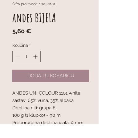
Šifra proizvoda: 1024-1101
andes BIJELA
Cijena
5,60 €
Količina
*
DODAJ U KOŠARICU
ANDES UNI COLOUR 1101 white
sastav: 65% vuna, 35% alpaka
Debljina niti: grupa E
100 g (1 klupko) = 90 m
Preporučena debljina igala: 9 mm
Napetost pletiva: 10 x 10 cm = 10 oč.
x 14 r.