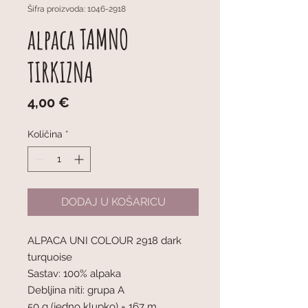
Šifra proizvoda: 1046-2918
alpaca TAMNO
TIRKIZNA
Cijena
4,00 €
Količina
*
DODAJ U KOŠARICU
ALPACA UNI COLOUR 2918 dark
turquoise
Sastav: 100% alpaka
Debljina niti: grupa A
50 g (jedno klupko) = 167 m