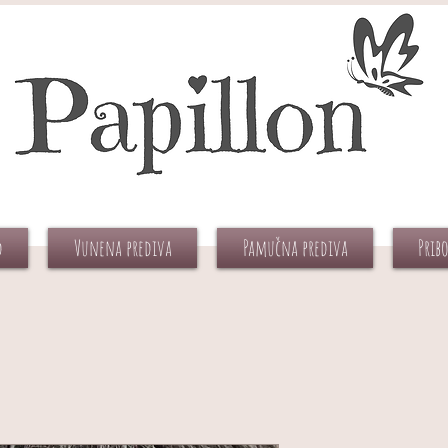
d
Vunena prediva
Pamučna prediva
Prib