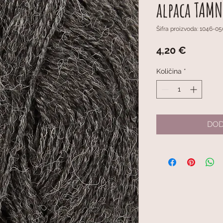
alpaca TAMN
Šifra proizvoda: 1046-0
Cijena
4,20 €
Količina
*
DOD