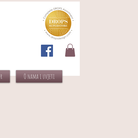
or
O nama i uvjeti