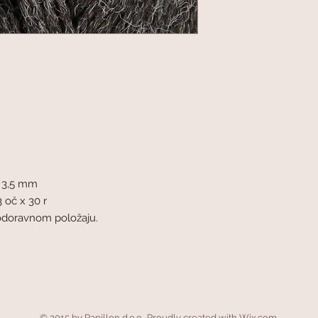
- 3,5 mm
 oč x 30 r
vodoravnom položaju.
© 2015 by Papillon d.o.o.. Proudly created with
Wix.com