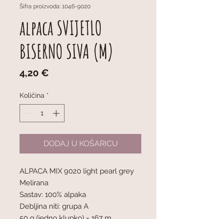
Šifra proizvoda: 1046-9020
alpaca SVIJETLO
BISERNO SIVA (M)
Cijena
4,20 €
Količina
*
DODAJ U KOŠARICU
ALPACA MIX 9020 light pearl grey
Melirana
Sastav: 100% alpaka
Debljina niti: grupa A
50 g (jedno klupko) = 167 m