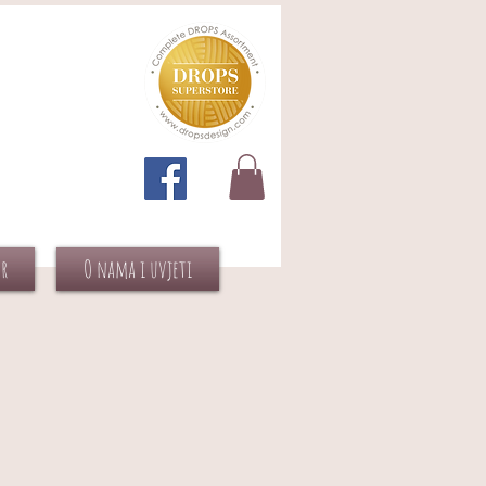
or
O nama i uvjeti