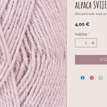
alpaca SVIJ
Šifra proizvoda: 1046-40
Cijena
4,00 €
Količina
*
DOD