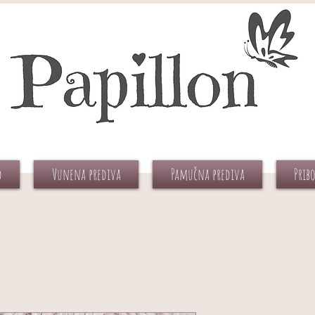
d
Vunena prediva
Pamučna prediva
Prib