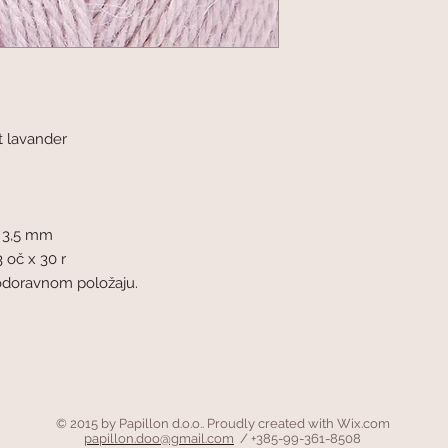
 lavander
- 3,5 mm
 oč x 30 r
vodoravnom položaju.
© 2015 by Papillon d.o.o.. Proudly created with
Wix.com
papillon.doo@gmail.com
/ +385-99-361-8508