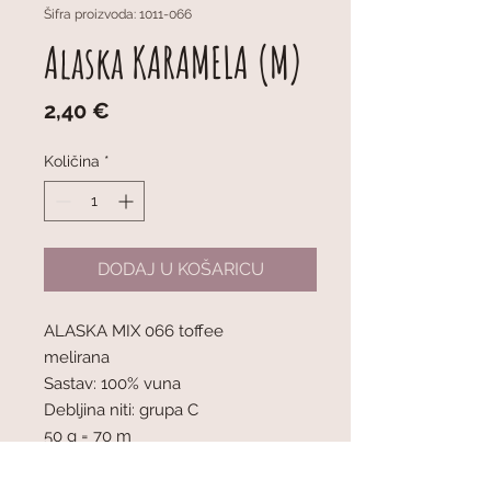
Šifra proizvoda: 1011-066
Alaska KARAMELA (M)
Cijena
2,40 €
Količina
*
DODAJ U KOŠARICU
ALASKA MIX 066 toffee
melirana
Sastav: 100% vuna
Debljina niti: grupa C
50 g = 70 m
1 klupko = 50 g
Preporučena debljina igala: 5 mm