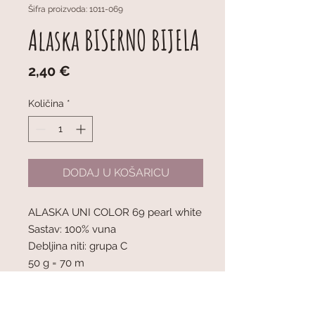
Šifra proizvoda: 1011-069
Alaska BISERNO BIJELA
Cijena
2,40 €
Količina
*
DODAJ U KOŠARICU
ALASKA UNI COLOR 69 pearl white
Sastav: 100% vuna
Debljina niti: grupa C
50 g = 70 m
1 klupko = 50 g
Preporučena debljina igala: 5 mm
Napetost pletiva: 10 x 10 cm = 17 oč