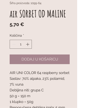
Šifra proizvoda: 1099-64
air SORBET OD MALINE
Cijena
5,70 €
Količina
*
DODAJ U KOŠARICU
AIR UNI COLOR 64 raspberry sorbet
Sastav: 70% alpaka, 23% poliamid,
7% vuna
Debljina niti: grupa C
50 g = 150 m
1 klupko = 50g
Preporučena debljina igala: 5 mm