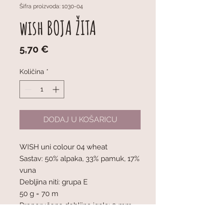
Šifra proizvoda: 1030-04
wish BOJA ŽITA
Cijena
5,70 €
Količina
*
DODAJ U KOŠARICU
WISH uni colour 04 wheat
Sastav: 50% alpaka, 33% pamuk, 17%
vuna
Debljina niti: grupa E
50 g = 70 m
Preporučena debljina igala: 9 mm
Napetost pletiva: 10 x 10 cm = 10 oč.