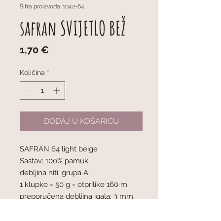
Šifra proizvoda: 1042-64
safran SVIJETLO BEŽ
Cijena
1,70 €
Količina
*
DODAJ U KOŠARICU
SAFRAN 64 light beige
Sastav: 100% pamuk
debljina niti: grupa A
1 klupko = 50 g = otprilike 160 m
preporučena debljina igala: 3 mm
mjerilo pletiva : 10 x 10 cm = 24 oč. x
32 r