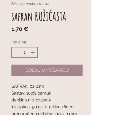
Šifra proizvoda: 1042-02
safran RUŽIČASTA
Cijena
1,70 €
Količina
*
DODAJ U KOŠARICU
SAFRAN 02 pink
Sastav: 100% pamuk
debljina niti: grupa A
1 klupko = 50 g = otprilike 160 m
preporučena debljina igala: 3 mm
mjerilo pletiva : 10 x 10 cm = 24 oč. x
32 r