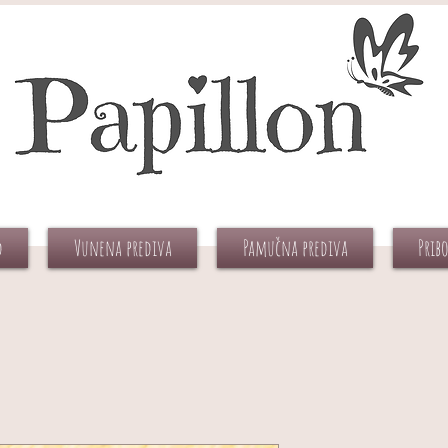
d
Vunena prediva
Pamučna prediva
Prib