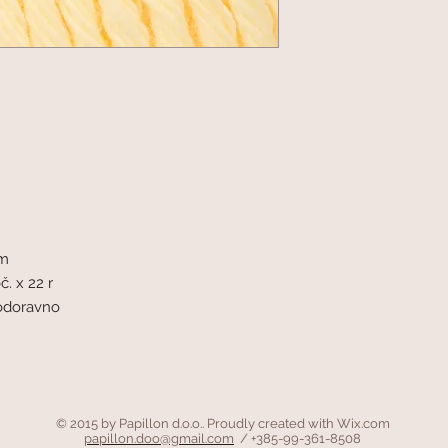
mm
č. x 22 r
vodoravno
© 2015 by Papillon d.o.o.. Proudly created with
Wix.com
papillon.doo@gmail.com
/ +385-99-361-8508