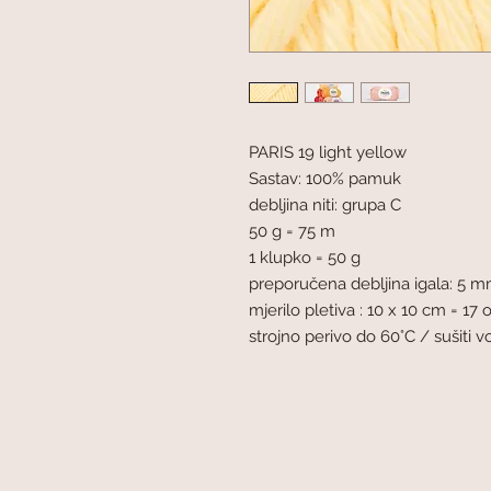
PARIS 19 light yellow
Sastav: 100% pamuk
debljina niti: grupa C
50 g = 75 m
1 klupko = 50 g
preporučena debljina igala: 5 
mjerilo pletiva : 10 x 10 cm = 17 o
strojno perivo do 60°C / sušiti 