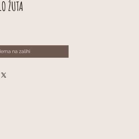
LO ŽUTA
ema na zalihi