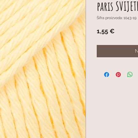
paris SVIJET
Šifra proizvoda: 1043-19
Cijena
1,55 €
N