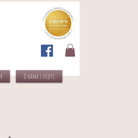
or
O nama i uvjeti