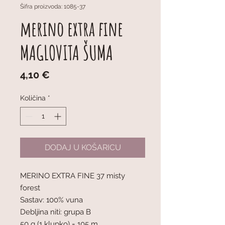
Šifra proizvoda: 1085-37
merino extra fine
MAGLOVITA ŠUMA
Cijena
4,10 €
Količina
*
DODAJ U KOŠARICU
MERINO EXTRA FINE 37 misty
forest
Sastav: 100% vuna
Debljina niti: grupa B
50 g (1 klupko) = 105 m