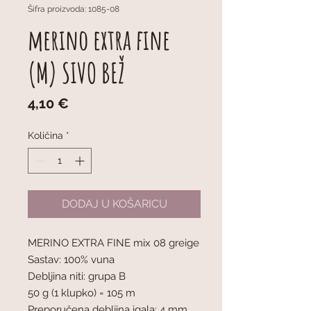
Šifra proizvoda: 1085-08
merino extra fine
(M) SIVO BEŽ
Cijena
4,10 €
Količina
*
DODAJ U KOŠARICU
MERINO EXTRA FINE mix 08 greige
Sastav: 100% vuna
Debljina niti: grupa B
50 g (1 klupko) = 105 m
Preporučena debljina igala: 4 mm