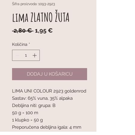
Šifra proizvoda: 1093-2923
lima ZLATNO ŽUTA
Redovna
Cijena
 2,80 € 
1,95 €
cijena
s
popustom
Količina
*
DODAJ U KOŠARICU
LIMA UNI COLOUR 2923 goldenrod
Sastav: 65% vuna, 35% alpaka
Debljina niti: grupa: B
50 g = 100 m
1 klupko = 50 g
Preporučena debljina igala: 4 mm
Napetost pletiva: 10 x 10 cm = 21 oč.