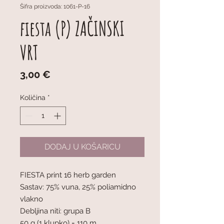
Šifra proizvoda: 1061-P-16
fiesta (P) ZAČINSKI
VRT
Cijena
3,00 €
Količina
*
DODAJ U KOŠARICU
FIESTA print 16 herb garden
Sastav: 75% vuna, 25% poliamidno
vlakno
Debljina niti: grupa B
50 g (1 klupko) = 110 m