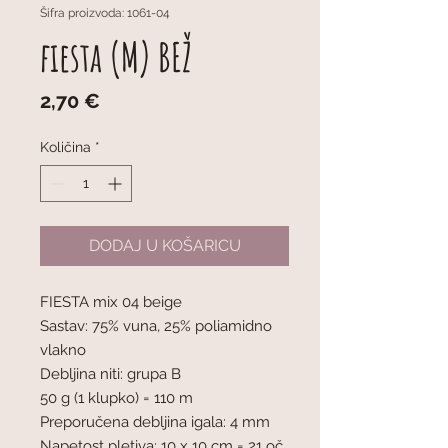
Šifra proizvoda: 1061-04
fiesta (M) BEŽ
Cijena
2,70 €
Količina
*
DODAJ U KOŠARICU
FIESTA mix 04 beige
Sastav: 75% vuna, 25% poliamidno
vlakno
Debljina niti: grupa B
50 g (1 klupko) = 110 m
Preporučena debljina igala: 4 mm
Napetost pletiva: 10 x 10 cm = 21 oč.