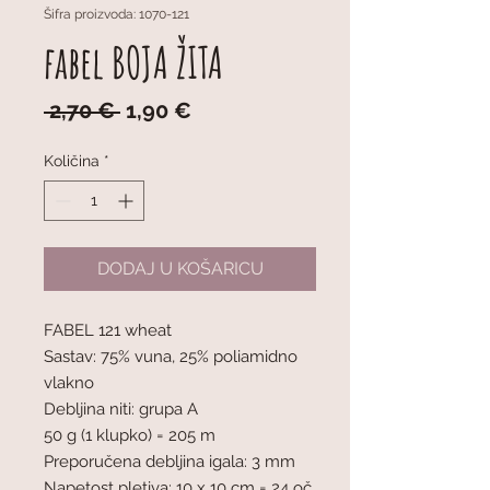
Šifra proizvoda: 1070-121
fabel BOJA ŽITA
Redovna
Cijena
 2,70 € 
1,90 €
cijena
s
popustom
Količina
*
DODAJ U KOŠARICU
FABEL 121 wheat
Sastav: 75% vuna, 25% poliamidno
vlakno
Debljina niti: grupa A
50 g (1 klupko) = 205 m
Preporučena debljina igala: 3 mm
Napetost pletiva: 10 x 10 cm = 24 oč.