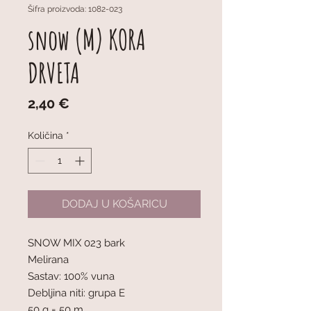
Šifra proizvoda: 1082-023
snow (M) KORA
DRVETA
Cijena
2,40 €
Količina
*
DODAJ U KOŠARICU
SNOW MIX 023 bark
Melirana
Sastav: 100% vuna
Debljina niti: grupa E
50 g = 50 m