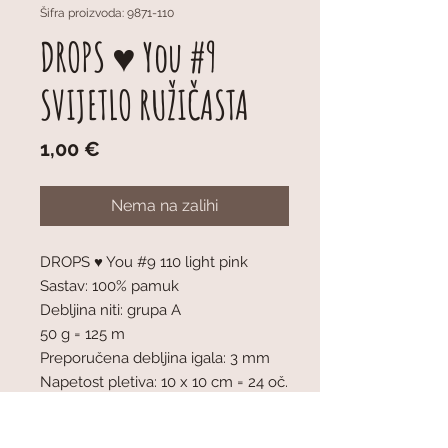
Šifra proizvoda: 9871-110
DROPS ♥ You #9
SVIJETLO RUŽIČASTA
Cijena
1,00 €
Nema na zalihi
DROPS ♥ You #9 110 light pink
Sastav: 100% pamuk
Debljina niti: grupa A
50 g = 125 m
Preporučena debljina igala: 3 mm
Napetost pletiva: 10 x 10 cm = 24 oč.
x 32 r
Strojno perivo na nježnom