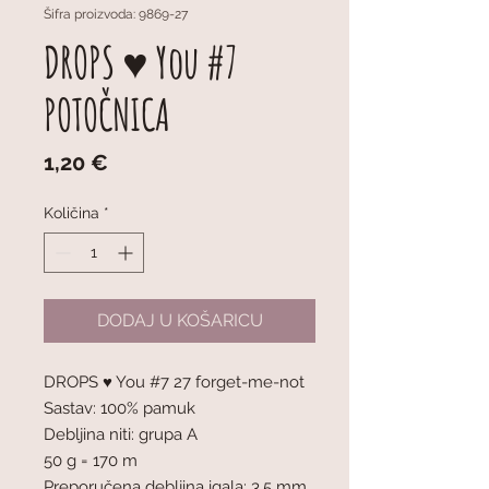
Šifra proizvoda: 9869-27
DROPS ♥ You #7
POTOČNICA
Cijena
1,20 €
Količina
*
DODAJ U KOŠARICU
DROPS ♥ You #7 27 forget-me-not
Sastav: 100% pamuk
Debljina niti: grupa A
50 g = 170 m
Preporučena debljina igala: 3,5 mm