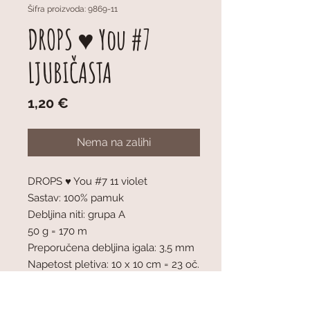
Šifra proizvoda: 9869-11
DROPS ♥ You #7
LJUBIČASTA
Cijena
1,20 €
Nema na zalihi
DROPS ♥ You #7 11 violet
Sastav: 100% pamuk
Debljina niti: grupa A
50 g = 170 m
Preporučena debljina igala: 3,5 mm
Napetost pletiva: 10 x 10 cm = 23 oč.
x 30 r
Strojno perivo na nježnom