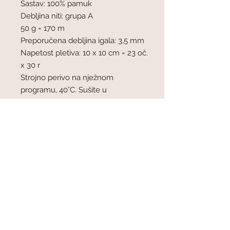
Sastav: 100% pamuk
Debljina niti: grupa A
50 g = 170 m
Preporučena debljina igala: 3,5 mm
Napetost pletiva: 10 x 10 cm = 23 oč.
x 30 r
Strojno perivo na nježnom
programu, 40°C. Sušite u
vodoravnom položaju.
© 2015 by Papillon d.o.o.. Proudly
created with
Wix.com
papillon.doo@gmail.com
/
+385-
99-361-8508