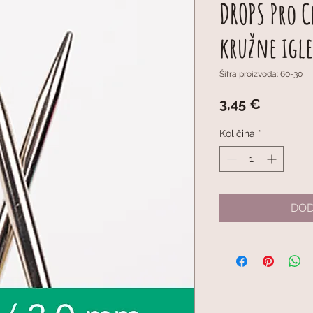
DROPS Pro C
kružne igl
Šifra proizvoda: 60-30
Cijena
3,45 €
Količina
*
DOD