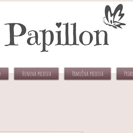
d
Vunena prediva
Pamučna prediva
Prib