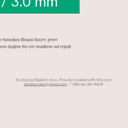
lar Needles (Brass) 60cm 3mm
pne duljine 60 cm izrađene od mjedi
© 2015 by Papillon d.o.o.. Proudly created with
Wix.com
papillon.doo@gmail.com
/ +385-99-361-8508