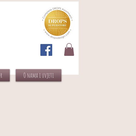
or
O nama i uvjeti