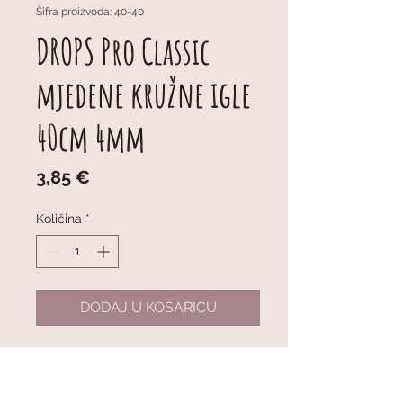
Šifra proizvoda: 40-40
DROPS Pro Classic
mjedene kružne igle
40cm 4mm
Cijena
3,85 €
Količina
*
DODAJ U KOŠARICU
DROPS Pro Classic Fixed Circular
Needles (Brass) 40cm 4mm
Fiksne metalne kružne igle ukupne