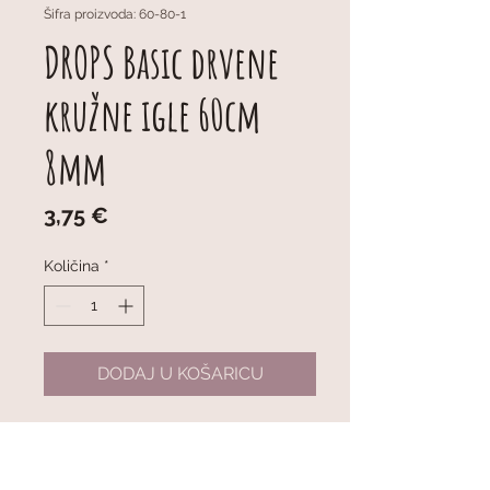
Šifra proizvoda: 60-80-1
DROPS Basic drvene
kružne igle 60cm
8mm
Cijena
3,75 €
Količina
*
DODAJ U KOŠARICU
DROPS Basic Fixed Circular
Needles (Birch) 60cm 8mm
Fiksne kružne igle ukupne duljine