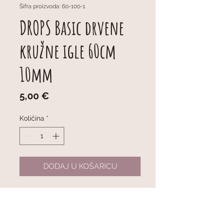
Šifra proizvoda: 60-100-1
DROPS Basic drvene
kružne igle 60cm
10mm
Cijena
5,00 €
Količina
*
DODAJ U KOŠARICU
DROPS Basic Fixed Circular
Needles (Birch) 60cm 10mm
Fiksne kružne igle ukupne duljine