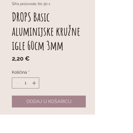
Šifra proizvoda: 60-30-1
DROPS Basic
aluminijske kružne
igle 60cm 3mm
Cijena
2,20 €
Količina
*
DODAJ U KOŠARICU
DROPS Basic Fixed Circular
Needles (Aluminum) 60cm 3mm
Fiksne kružne igle ukupne duljine