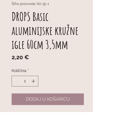
Šifra proizvoda: 60-35-1
DROPS Basic
aluminijske kružne
igle 60cm 3,5mm
Cijena
2,20 €
Količina
*
DODAJ U KOŠARICU
DROPS Basic Fixed Circular
Needles (Aluminum) 60cm 3,5mm
Fiksne kružne igle ukupne duljine