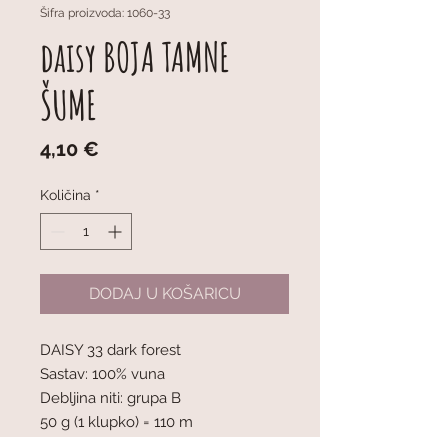
Šifra proizvoda: 1060-33
daisy BOJA TAMNE
ŠUME
Cijena
4,10 €
Količina
*
DODAJ U KOŠARICU
DAISY 33 dark forest
Sastav: 100% vuna
Debljina niti: grupa B
50 g (1 klupko) = 110 m
Preporučena debljina igala: 4 mm