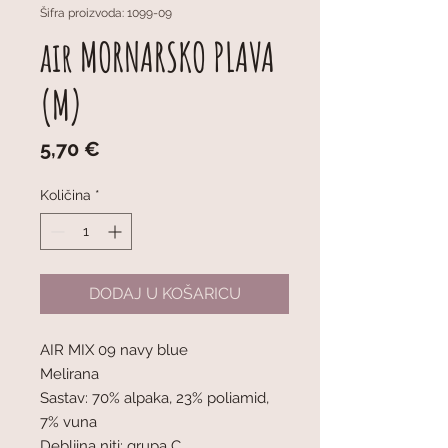
Šifra proizvoda: 1099-09
air MORNARSKO PLAVA
(M)
Cijena
5,70 €
Količina
*
DODAJ U KOŠARICU
AIR MIX 09 navy blue
Melirana
Sastav: 70% alpaka, 23% poliamid,
7% vuna
Debljina niti: grupa C