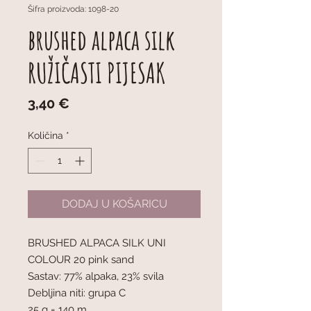
Šifra proizvoda: 1098-20
brushed alpaca silk
RUŽIČASTI PIJESAK
Cijena
3,40 €
Količina
*
DODAJ U KOŠARICU
BRUSHED ALPACA SILK UNI
COLOUR 20 pink sand
Sastav: 77% alpaka, 23% svila
Debljina niti: grupa C
25 g = 140 m