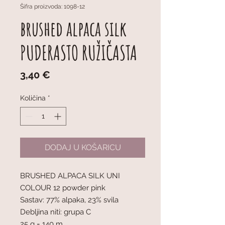
Šifra proizvoda: 1098-12
brushed alpaca silk
PUDERASTO RUŽIČASTA
Cijena
3,40 €
Količina
*
DODAJ U KOŠARICU
BRUSHED ALPACA SILK UNI
COLOUR 12 powder pink
Sastav: 77% alpaka, 23% svila
Debljina niti: grupa C
25 g = 140 m