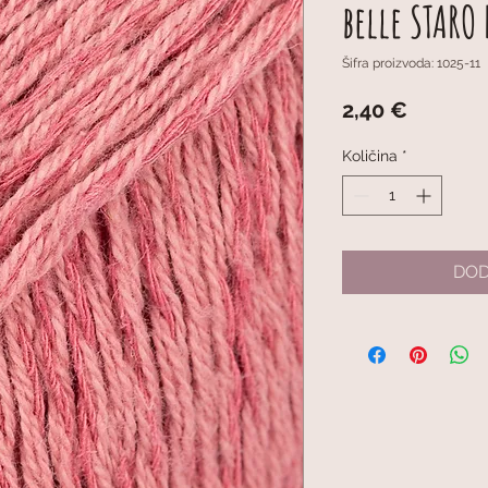
belle STARO
Šifra proizvoda: 1025-11
Cijena
2,40 €
Količina
*
DOD