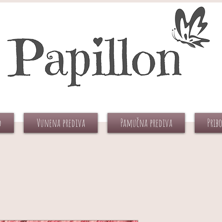
d
Vunena prediva
Pamučna prediva
Prib