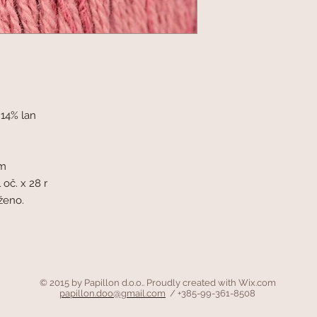
 14% lan
mm
 oč. x 28 r
oženo.
© 2015 by Papillon d.o.o.. Proudly created with
Wix.com
papillon.doo@gmail.com
/ +385-99-361-8508