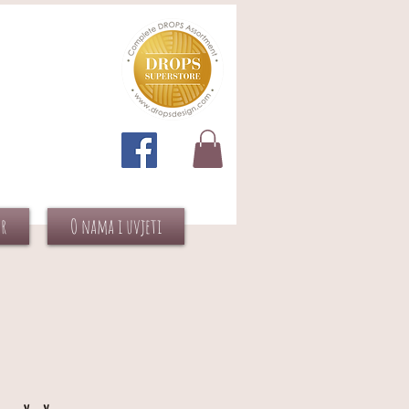
or
O nama i uvjeti