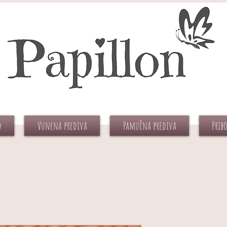
d
Vunena prediva
Pamučna prediva
Prib