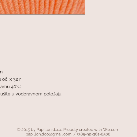
mm
 oč. x 32 r
gramu 40°C
Sušite u vodoravnom položaju.
© 2015 by Papillon d.o.o.. Proudly created with
Wix.com
papillon.doo@gmail.com
/ +385-99-361-8508