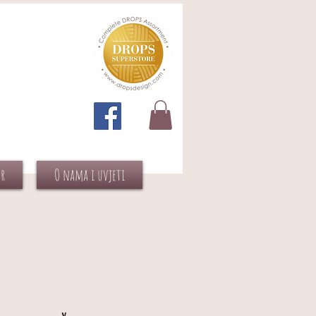
or
O nama i uvjeti