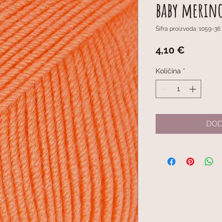
baby merin
Šifra proizvoda: 1059-36
Cijena
4,10 €
Količina
*
DOD