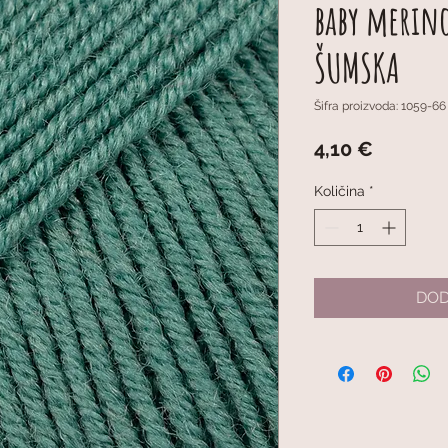
baby merin
ŠUMSKA
Šifra proizvoda: 1059-66
Cijena
4,10 €
Količina
*
DOD