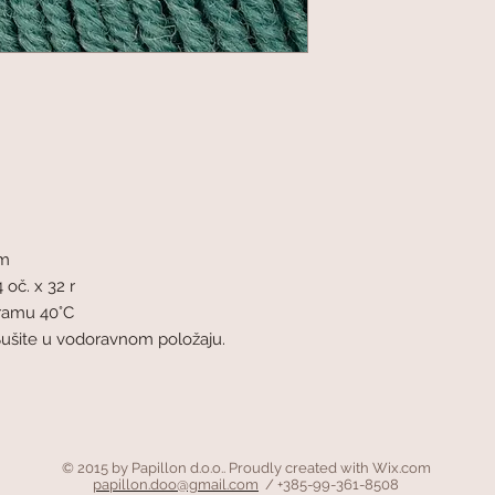
mm
 oč. x 32 r
gramu 40°C
Sušite u vodoravnom položaju.
© 2015 by Papillon d.o.o.. Proudly created with
Wix.com
papillon.doo@gmail.com
/ +385-99-361-8508