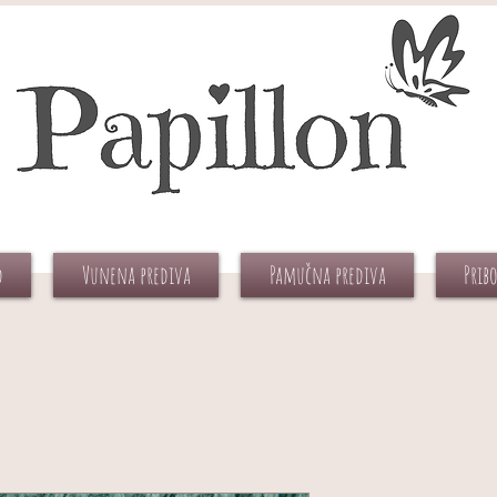
d
Vunena prediva
Pamučna prediva
Prib