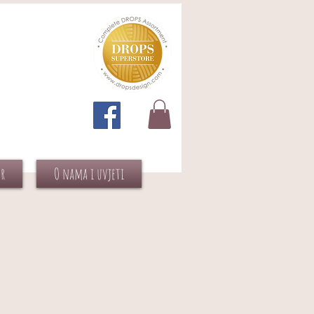
or
O nama i uvjeti