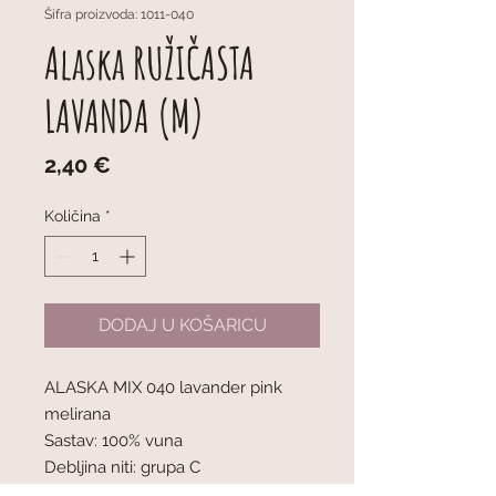
Šifra proizvoda: 1011-040
Alaska RUŽIČASTA
LAVANDA (M)
Cijena
2,40 €
Količina
*
DODAJ U KOŠARICU
ALASKA MIX 040 lavander pink
melirana
Sastav: 100% vuna
Debljina niti: grupa C
50 g = 70 m