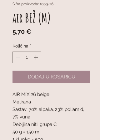
Šifra proizvoda: 1099-26
air BEŽ (M)
Cijena
5,70 €
Količina
*
DODAJ U KOŠARICU
AIR MIX 26 beige
Melirana
Sastav: 70% alpaka, 23% poliamid,
7% vuna
Debljina niti: grupa C
50 g = 150 m
1 klupko = 50g